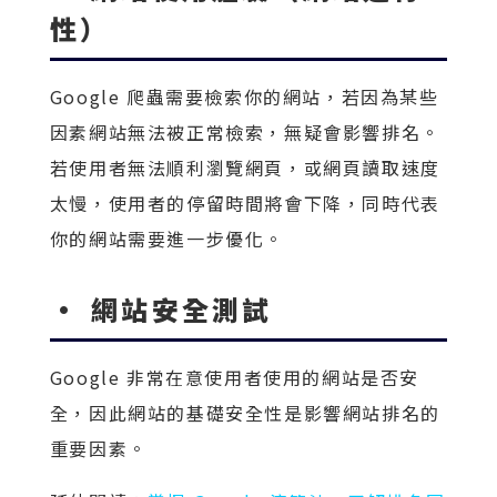
性）
Google 爬蟲需要檢索你的網站，若因為某些
因素網站無法被正常檢索，無疑會影響排名。
若使用者無法順利瀏覽網頁，或網頁讀取速度
太慢，使用者的停留時間將會下降，同時代表
你的網站需要進一步優化。
• 網站安全測試
Google 非常在意使用者使用的網站是否安
全，因此網站的基礎安全性是影響網站排名的
重要因素。