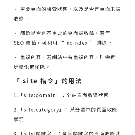
• 重要頁面的檢索狀態，以及是否有頁面未被
收錄。
• 篩選是否有不重要的頁面被收錄，若無
SEO 價值，可利用 “ noindex ” 排除。
• 重複內容，若網站中有重複內容，則需近一
步優化或移除。
「 site 指令」的用法
1.「site:domain」：全站頁面收錄狀態
2.「site:category」：某分類中的頁面收錄
狀況
3.「site:關鍵字」：含某關鍵字的頁面收錄狀