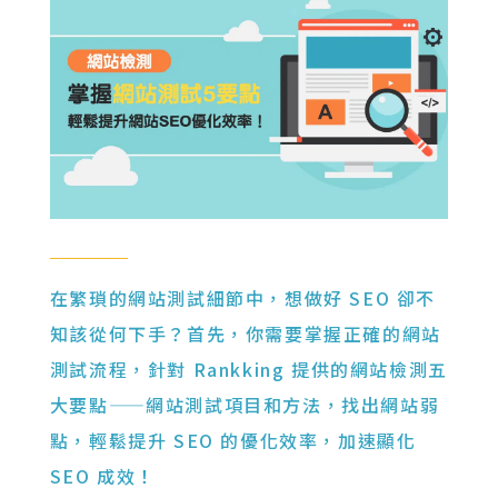
在繁瑣的網站測試細節中，想做好 SEO 卻不
知該從何下手？首先，你需要掌握正確的網站
測試流程，針對 Rankking 提供的網站檢測五
大要點——網站測試項目和方法，找出網站弱
點，輕鬆提升 SEO 的優化效率，加速顯化
SEO 成效！