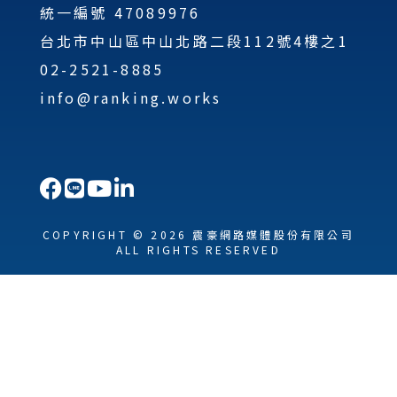
統一編號 47089976
台北市中山區中山北路二段112號4樓之1
02-2521-8885
info@ranking.works
COPYRIGHT © 2026 震豪網路媒體股份有限公司
ALL RIGHTS RESERVED