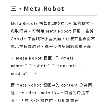
三、Meta Robot
Meta Robots 標籤能調整搜尋引擎的檢索、
爬取行為，可利用 Meta Robot 標籤，告訴
Google 不要爬取哪些頁面，或使某些頁面不
顯示在搜尋結果，進一步佈局網站權重分配。
•
Meta Robot 標籤
：”<meta
name=””robots”” content=””
noidex””>
而 Meta Robot 標籤中的 content 分為兩
種：noindex、nofollow。兩者的用途不
同，但 在 SEO 操作時，都相當重要。