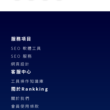
服務項目
SEO 軟體工具
SEO 服務
網頁設計
客服中心
工具操作知識庫
關於Rankking
關於我們
會員使用條款