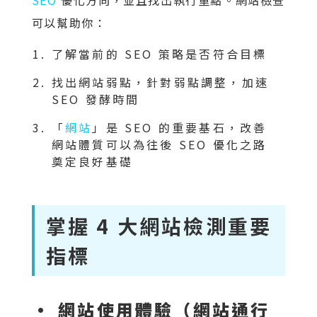
可以幫助你：
了解當前的 SEO 策略是否符合目標
找出網站弱點，針對弱點調整，加速
SEO 發酵時間
「
網站
」是 SEO 的重要基石，改善
網站體質可以為往後 SEO 優化之路
奠定良好基礎
掌握 4 大網站檢測重要
指標
• 網站使用體驗（網站通行