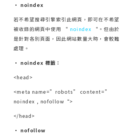
• noindex
若不希望搜尋引擎索引此網頁，即可在不希望
被收錄的網頁中使用 “
noindex
“。但由於
是針對各別頁面，因此網站數量大時，會較難
處理。
•
noindex 標籤：
<head>
<meta name=”robots” content=”
noindex , nofollow“>
</head>
•
nofollow