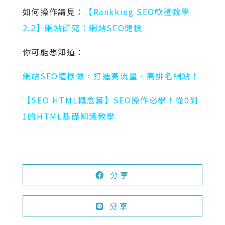
如何操作請見：
【Rankking SEO軟體教學
2.2】網站研究：網站SEO健檢
你可能想知道：
網站SEO這樣做，打造高流量、高排名網站！
【SEO HTML概念篇】SEO操作必學！從0到
1的HTML基礎知識教學
分享
分享