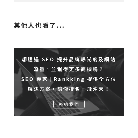
其他人也看了...
想透過 SEO 提升品牌曝光度及網站
流量，並獲得更多商機嗎？
SEO 專家｜Rankking 提供全方位
解決方案，讓你排名一飛沖天！
聯絡我們