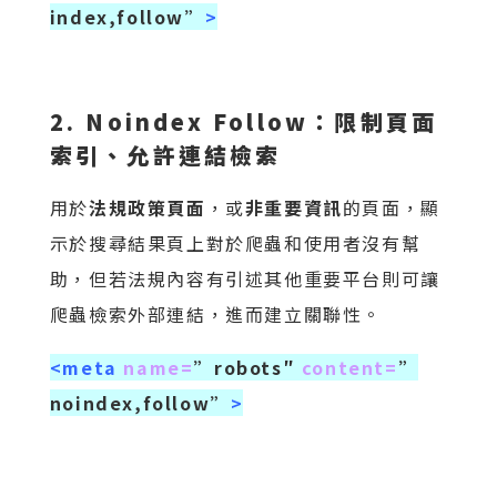
index,follow”
>
2. Noindex Follow：限制頁面
索引、允許連結檢索
用於
法規政策頁面
，或
非重要資訊
的頁面，顯
示於搜尋結果頁上對於爬蟲和使用者沒有幫
助，但若法規內容有引述其他重要平台則可讓
爬蟲檢索外部連結，進而建立關聯性。
<meta
name=
”robots″
content=
”
noindex,follow”
>