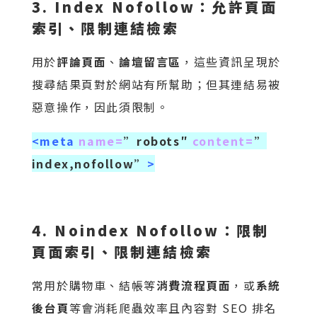
3. Index Nofollow：允許頁面
索引、限制連結檢索
用於
評論頁面
、
論壇留言區
，這些資訊呈現於
搜尋結果頁對於網站有所幫助；但其連結易被
惡意操作，因此須限制。
<meta
name=
”robots″
content=
”
index,nofollow”
>
4. Noindex Nofollow：限制
頁面索引、限制連結檢索
常用於購物車、結帳等
消費流程頁面
，或
系統
後台頁
等會消耗爬蟲效率且內容對 SEO 排名