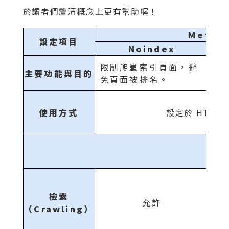
於讀者們釐清概念上更有幫助喔！
Ｍeta R
設定項目
Noindex
限制爬蟲索引頁面，避
限
主要功能與目的
免頁面被排名。
結
使用方式
設定於 HTML M
對於
檢索
允許
（Crawling）