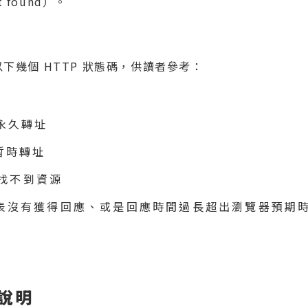
 found）。
到以下幾個 HTTP 狀態碼，供讀者參考：
y，永久轉址
，暫時轉址
、找不到資源
ut，代表沒有獲得回應、或是回應時間過長超出瀏覽器預期
因說明