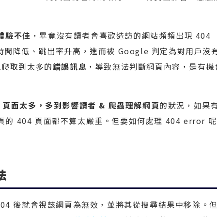
體驗不佳
，畢竟沒有讀者會喜歡造訪的網站頻頻出現 404
留時間降低、跳出率升高，進而被 Google 判定為對用戶沒
上爬取到太多的
錯誤訊息
，導致無法判斷網頁內容，是有機
4 頁面太多，多到影響讀者 & 爬蟲理解網頁
的狀況，如果
兩頁的 404 頁面都不算太嚴重。但要如何處理 404 error 
法
 404 後就會視該網頁為無效，並將其從搜尋結果中移除。