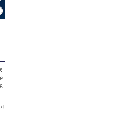
狀
的
求
不到