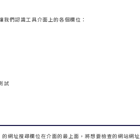
之前，先讓我們認識工具介面上的各個欄位：
間測試
Frog 的網址搜尋欄位在介面的最上面，將想要檢查的網站網