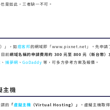
界也是如此，三者缺一不可。
n）」，如
痞客邦
的網域即「www.pixnet.net」。先申請
。目前
網域名稱的申請費用約 300 元至 800 元（新台幣）
t
、
捕夢網
、
GoDaddy
等，可多方參考方案及報價。
擬主機
所謂的
「
虛擬主機
（Virtual Hosting）」
。虛擬主機取