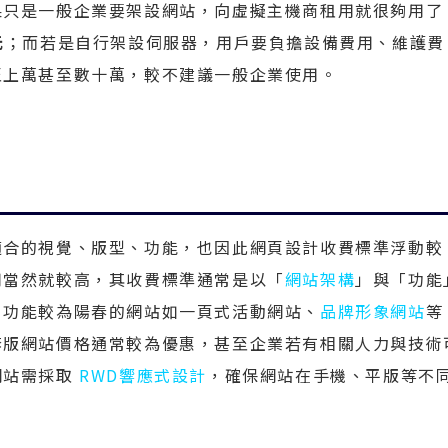
果只是一般企業要架設網站，向虛擬主機商租用就很夠用了
元
；而若是自行架設伺服器，用戶要負擔設備費用、維護費
至上萬甚至數十萬，較不建議一般企業使用。
適合的視覺、版型、功能，也因此網頁設計收費標準浮動較
用當然就較高，其收費標準通常是以「
網站架構
」與「功能
、功能較為陽春的網站如一頁式活動網站、
品牌形象網站
等
套版網站價格通常較為優惠，甚至企業若有相關人力與技術
網站需採取
RWD響應式設計
，確保網站在手機、平版等不