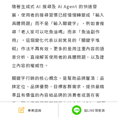
隨著生成式 AI 搜尋及 AI Agent 的快速發
展，使用者的搜尋習慣已經慢慢轉變成「輸入
具體問題」而不是「輸入關鍵字」，例如會搜
尋「老人家可以吃魚油嗎」而非「魚油副作
用」。這個變化代表以前常見的「關鍵字堆
砌」作法不再有效，更多的是用注重內容的語
意分析、直接解答使用者的具體問題，以及建
立內容的權威性。
關鍵字行銷的核心概念，是幫助品牌釐清：品
牌定位、品牌優勢、目標客群需求，提供最精
準且有價值的內容給品牌的消費者或潛在客
戶。因此這套邏輯不管是在如今的 SEO，甚至
專案諮詢
加LINE領乾貨
延伸的 AEO/GEO 行銷都適用。