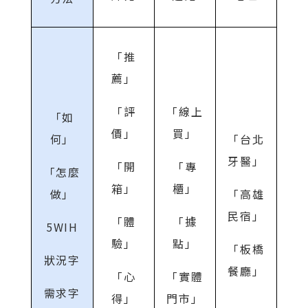
「推
薦」
「評
「線上
「如
價」
買」
何」
「台北
牙醫」
「開
「專
「怎麼
箱」
櫃」
做」
「高雄
民宿」
「體
「據
5WIH
驗」
點」
「板橋
狀況字
餐廳」
「心
「實體
需求字
得」
門市」