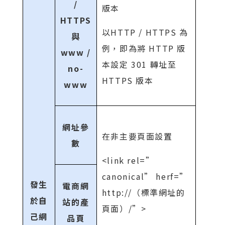
/
版本
HTTPS
以HTTP / HTTPS 為
與
例，即為將 HTTP 版
www /
本設定 301 轉址至
no-
HTTPS 版本
www
網址參
在非主要頁面設置
數
<link rel=”
canonical” herf=”
發生
電商網
http://（標準網址的
於自
站的產
頁面）/”>
己網
品頁