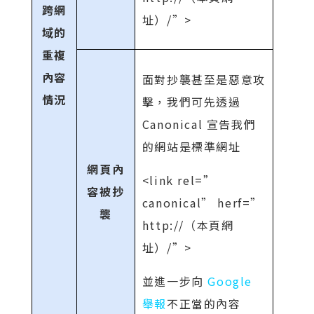
跨網
址）/”>
域的
重複
內容
面對抄襲甚至是惡意攻
情況
擊，我們可先透過
Canonical 宣告我們
的網站是標準網址
網頁內
<link rel=”
容被抄
canonical” herf=”
襲
http://（本頁網
址）/”>
並進一步向
Google
舉報
不正當的內容