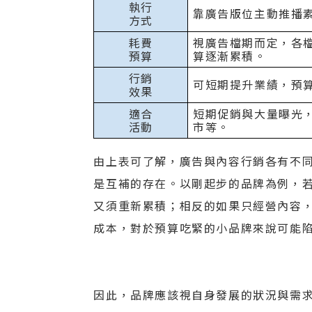
執行
靠廣告版位主動推播
方式
耗費
視廣告檔期而定，各
預算
算逐漸累積。
行銷
可短期提升業績，預
效果
適合
短期促銷與大量曝光
活動
市等。
由上表可了解，廣告與內容行銷各有不
是互補的存在。以剛起步的品牌為例，
又須重新累積；相反的如果只經營內容
成本，對於預算吃緊的小品牌來說可能
因此，品牌應該視自身發展的狀況與需