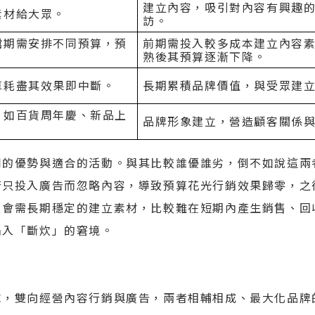
建立內容，吸引對內容有興趣
素材給大眾。
訪。
檔期需安排不同預算，預
前期需投入較多成本建立內容
熟後其預算逐漸下降。
算耗盡其效果即中斷。
長期累積品牌價值，與受眾建
，如百貨周年慶、新品上
品牌形象建立，營造顧客關係
同的優勢與適合的活動。與其比較誰優誰劣，倒不如說這兩
若只投入廣告而忽略內容，導致預算花光行銷效果歸零，之
，會需長期穩定的建立素材，比較難在短期內產生銷售、回
陷入「斷炊」的窘境。
求，雙向經營內容行銷與廣告，兩者相輔相成、最大化品牌