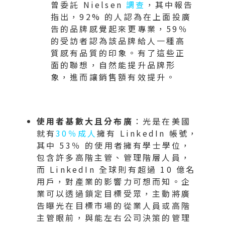
曾委託 Nielsen
調查
，其中報告
指出，92% 的人認為在上面投廣
告的品牌感覺起來更專業，59％
的受訪者認為該品牌給人一種高
質感有品質的印象。有了這些正
面的聯想，自然能提升品牌形
象，進而讓銷售額有效提升。
使用者基數大且分布廣
：光是在美國
就有
30％成人
擁有 LinkedIn 帳號，
其中 53％ 的使用者擁有學士學位，
包含許多高階主管、管理階層人員，
而 LinkedIn 全球則有超過 10 億名
用戶，對產業的影響力可想而知。企
業可以透過鎖定目標受眾，主動將廣
告曝光在目標市場的從業人員或高階
主管眼前，與能左右公司決策的管理