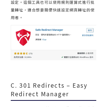
設定。這個工具也可以使用規則運算式進行批
量轉址，適合想要簡便快速設定網頁轉址的使
用者。
C. 301 Redirects – Easy
Redirect Manager