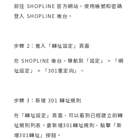
前往 SHOPLINE 官方網站，使用帳號和密碼
登入 SHOPLINE 後台。
步驟 2：進入「轉址設定」頁面
在 SHOPLINE 後台，導航到「設定」 > 「網
址設定」 > 「301重定向」。
步驟 3：新增 301 轉址規則
在「轉址設定」頁面，可以看到已經建立的轉
址規則列表。要新增301轉址規則，點擊「新
增301轉址」按鈕。