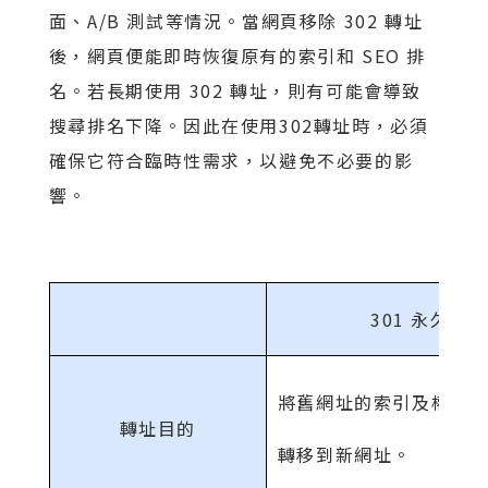
面、A/B 測試等情況。當網頁移除 302 轉址
後，網頁便能即時恢復原有的索引和 SEO 排
名。若長期使用 302 轉址，則有可能會導致
搜尋排名下降。因此在使用302轉址時，必須
確保它符合臨時性需求，以避免不必要的影
響。
301 永久性
將舊網址的索引及權重
轉址目的
轉移到新網址。