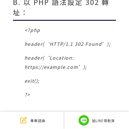
B. 以 PHP 語法設定 302 轉
址：
<?php
header(‘HTTP/1.1 302 Found’);
header(‘Location:
https://example.com’);
exit();
?>
專案諮詢
加LINE領乾貨
PHP 也可以用來設定 302 臨時性轉址。程式