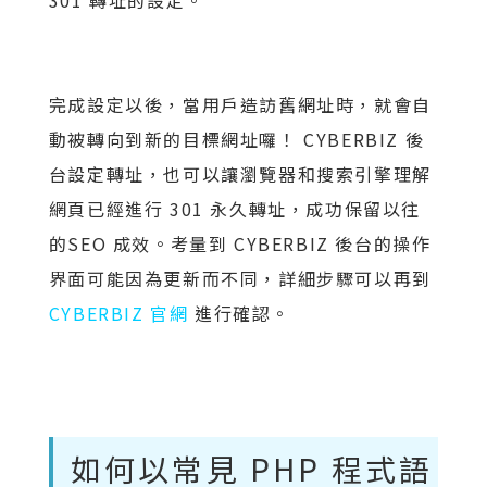
301 轉址的設定。
完成設定以後，當用戶造訪舊網址時，就會自
動被轉向到新的目標網址囉！ CYBERBIZ 後
台設定轉址，也可以讓瀏覽器和搜索引擎理解
網頁已經進行 301 永久轉址，成功保留以往
的SEO 成效。考量到 CYBERBIZ 後台的操作
界面可能因為更新而不同，詳細步驟可以再到
CYBERBIZ 官網
進行確認。
如何以常見 PHP 程式語