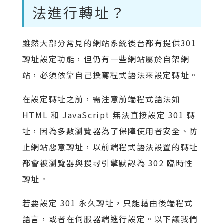
法進行轉址？
雖然大部分常見的網站系統後台都有提供301
轉址設定功能，但仍有一些網站屬於自架網
站，必須依靠自己撰寫程式語法來設定轉址。
在設定轉址之前，需注意前端程式語法如
HTML 和 JavaScript 無法直接設定 301 轉
址，因為多數瀏覽器為了保障使用者安全、防
止網站惡意轉址，以前端程式語法設置的轉址
都會被瀏覽器與搜尋引擎默認為 302 臨時性
轉址。
若要設定 301 永久轉址，只能藉由後端程式
語言，或者在伺服器端進行設定。以下讓我們