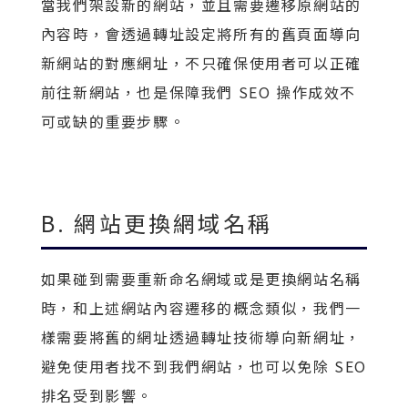
當我們架設新的網站，並且需要遷移原網站的
內容時，會透過轉址設定將所有的舊頁面導向
新網站的對應網址，不只確保使用者可以正確
前往新網站，也是保障我們 SEO 操作成效不
可或缺的重要步驟。
B. 網站更換網域名稱
如果碰到需要重新命名網域或是更換網站名稱
時，和上述網站內容遷移的概念類似，我們一
樣需要將舊的網址透過轉址技術導向新網址，
避免使用者找不到我們網站，也可以免除 SEO
排名受到影響。