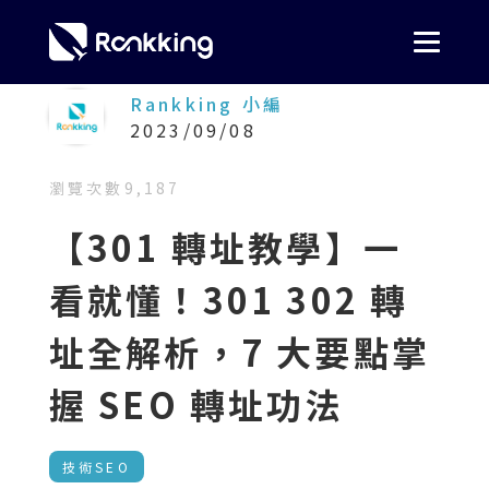
Rankking 小編
2023/09/08
瀏覽次數
9,187
【301 轉址教學】一
看就懂！301 302 轉
址全解析，7 大要點掌
握 SEO 轉址功法
技術SEO