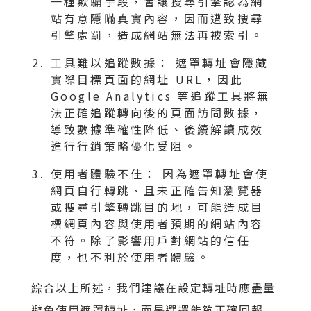
一種欺騙手段，會讓搜尋引擎認為網
站有意隱瞞真實內容，因而遭致搜尋
引擎處罰，造成網站無法再被索引。
工具難以追蹤數據： 遮罩轉址會隱藏
實際目標頁面的網址 URL，因此
Google Analytics 等追蹤工具將無
法正確追蹤轉向後的頁面訪問數據，
導致數據準確性降低、後續解讀成效
進行行銷策略優化受阻。
使用者體驗不佳： 因為遮罩轉址會使
網頁自行轉跳、且未正確告知瀏覽器
或搜尋引擎轉跳目的地，可能造成目
標網頁內容與使用者預期的網站內容
不符。除了影響用戶對網站的信任
度，也不利於使用者體驗。
綜合以上所述，我們建議在設定轉址時應盡量
避免使用遮罩轉址，而是選擇能夠正確回報