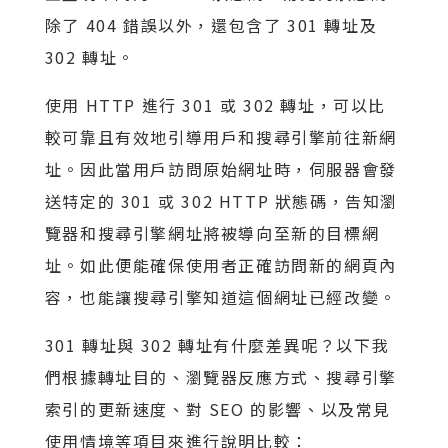
除了 404 錯誤以外，還包含了 301 轉址及
302 轉址。
使用 HTTP 進行 301 或 302 轉址，可以比
較可靠且有效地引導用戶和搜尋引擎前往新網
址。因此當用戶訪問原始網址時，伺服器會發
送特定的 301 或 302 HTTP 狀態碼，告知瀏
覽器和搜尋引擎網址將被導向至新的目標網
址。如此便能確保使用者正確訪問新的網頁內
容，也能讓搜尋引擎知道這個網址已經改變。
301 轉址與 302 轉址有什麼差異呢？以下我
們根據轉址目的、瀏覽器反應方式、搜尋引擎
索引的更新速度、對 SEO 的影響、以及常見
使用情境等項目來進行說明比較：