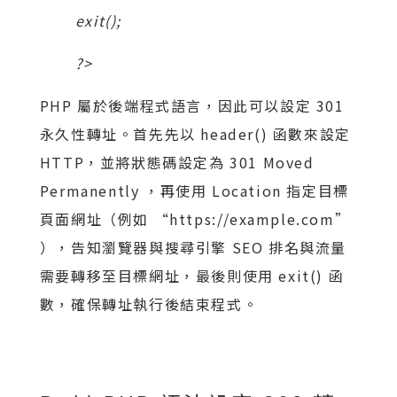
exit();
?>
PHP 屬於後端程式語言，因此可以設定 301
永久性轉址。首先先以 header() 函數來設定
HTTP，並將狀態碼設定為 301 Moved
Permanently ，再使用 Location 指定目標
頁面網址（例如 “https://example.com”
），告知瀏覽器與搜尋引擎 SEO 排名與流量
需要轉移至目標網址，最後則使用 exit() 函
數，確保轉址執行後結束程式。