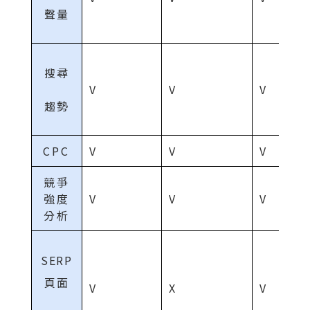
聲量
搜尋
V
V
V
趨勢
CPC
V
V
V
競爭
強度
V
V
V
分析
SERP
頁面
V
X
V