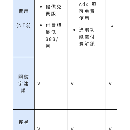
用期
Ads 即
提供免
支付
費用
可免費
費版
230
使用
(NT$)
付費版
最低
進階功
最低
3,26
能需付
888/
月
費解鎖
月
關鍵
字建
V
V
V
議
搜尋
V
V
V