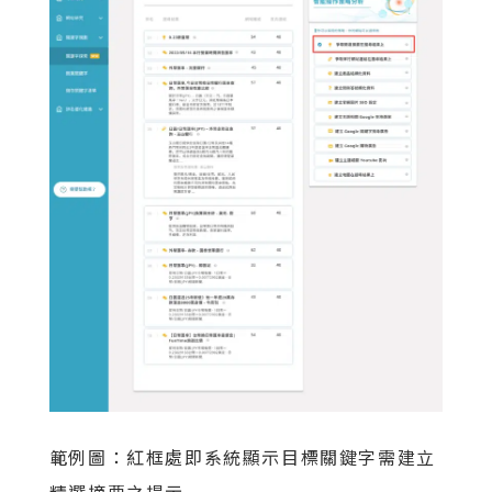
範例圖：紅框處即系統顯示目標關鍵字需建立