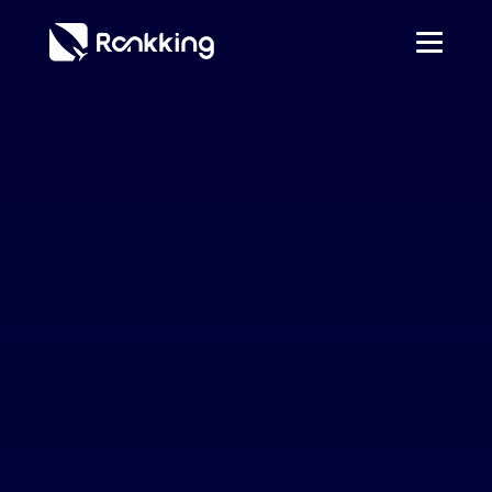
將於三個工作天
內聯繫您，讓你
品牌一躍上首
頁！
姓名
*
姓名
*
電話
*
電話
*
網站
*
網站
*
電子信箱
*