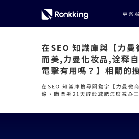
專案
在SEO 知識庫
與【力曼微
而美,力曼化妆品,诠释自
電擊有用嗎？】
相關的
在SEO 知識庫搜尋關鍵字【力曼微商加
谛。⁉️苗栗縣21天辟穀减肥怎麼减