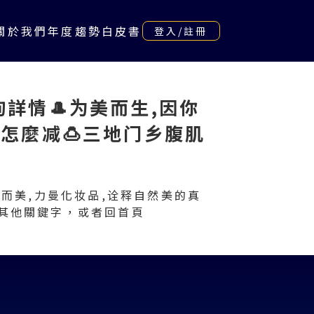
關於我們
年度趨勢白皮書
登入/註冊
咨詢詳情🎩为美而生,因你
肥怎麼减🍮三地门乡腹肌
因你而美,力曼化妆品,诠释自然美的真
入其他關鍵字，或者
回首頁