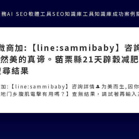
服務
AI SEO軟體工具
SEO知識庫
工具知識庫
成功案例
商加:【line:sammibaby】
然美的真谛。⁉️苗栗縣21天辟穀减
搜尋結果
:【line:sammibaby】咨詢詳情🎩为美而生,
🍮三地门乡腹肌電擊有用嗎？】查無結果，請試著再輸