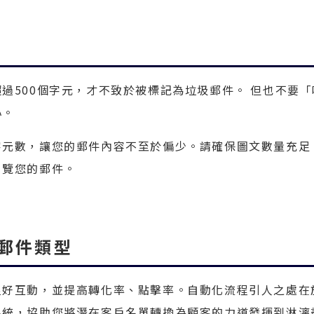
過500個字元，才不致於被標記為垃圾郵件。 但也不要「
心。
字元數，讓您的郵件內容不至於偏少。請確保圖文數量充足
瀏覽您的郵件。
化郵件類型
良好互動，並提高轉化率、點擊率。自動化流程引人之處在
系統，協助您將潛在客戶名單轉換為顧客的力道發揮到淋漓