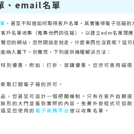
、email名單
名單
，甚至不知道如何取得客戶名單。其實獲得電子信箱的
客戶名單收集（蒐集他們的信箱），以建立edm名單理應
瀏覽您的網站，忽然間說走就走，什麼東西也沒買呢？這可
就能納入囊下。別驚慌，下列提供幾種解決方法：
供特別優惠，例如：打折、首購優惠。您亦可善用磁吸
們索取訂閱電子報的許可。
產品，您甚至可設計一個把關機制。只有在客戶自願提
扇無形的大門並看到實際的內容。免費外掛程式可協助
安插至您使用的
電子商務平台
借以收集名單。